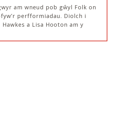
nogwyr am wneud pob gŵyl Folk on
-fyw’r perfformiadau. Diolch i
ke Hawkes a Lisa Hooton am y