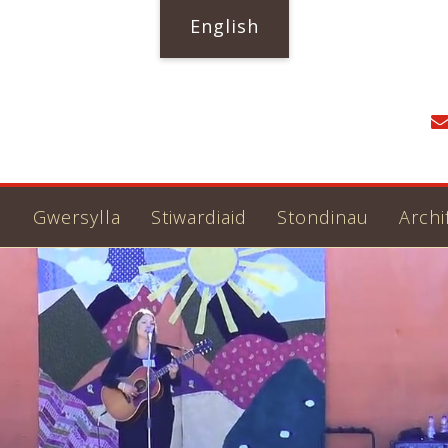
English
u
Gwersylla
Stiwardiaid
Stondinau
Archi