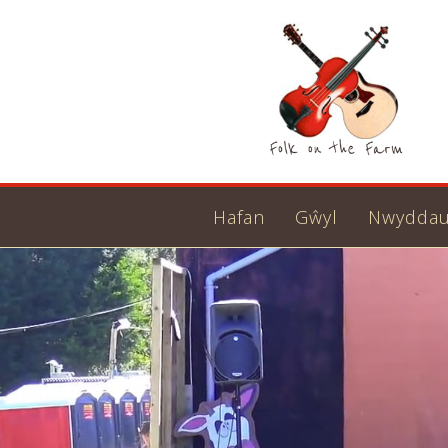
Hafan
Gŵyl
Nwydda