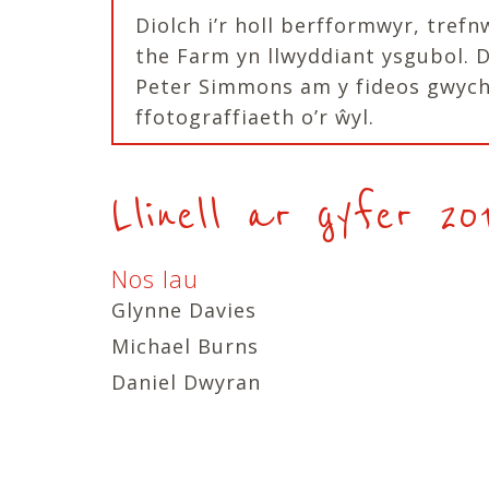
Diolch i’r holl berfformwyr, tre
the Farm yn llwyddiant ysgubol. De
Peter Simmons am y fideos gwych 
ffotograffiaeth o’r ŵyl.
Llinell ar gyfer 20
Nos Iau
Glynne Davies
Michael Burns
Daniel Dwyran