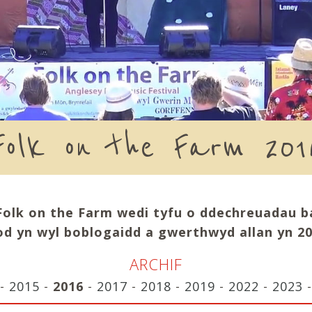
Folk on the Farm 201
Folk on the Farm wedi tyfu o ddechreuadau b
fod yn wyl boblogaidd a gwerthwyd allan yn 20
ARCHIF
-
2015
-
2016
-
2017
-
2018
-
2019
-
2022
-
2023