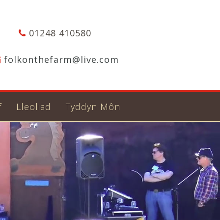
01248 410580
folkonthefarm@live.com
f
Lleoliad
Tyddyn Môn