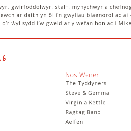
fnwyr, gwirfoddolwyr, staff, mynychwyr a chef
wch ar daith yn ôl i’n gwyliau blaenorol ac ail
o’r ŵyl sydd i’w gweld ar y wefan hon ac i Mi
16
Nos Wener
The Tyddyners
Steve & Gemma
Virginia Kettle
Ragtag Band
Aelfen