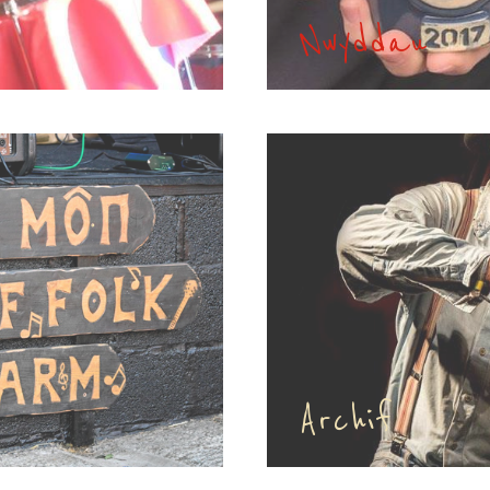
Nwyddau
Archif