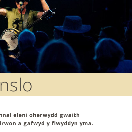
nslo
ynnal eleni oherwydd gwaith
eirwon a gafwyd y flwyddyn yma.