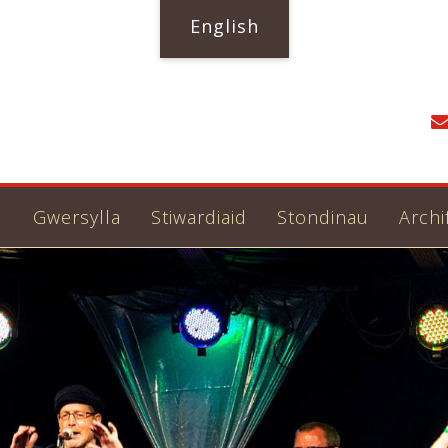
English
u
Gwersylla
Stiwardiaid
Stondinau
Archi