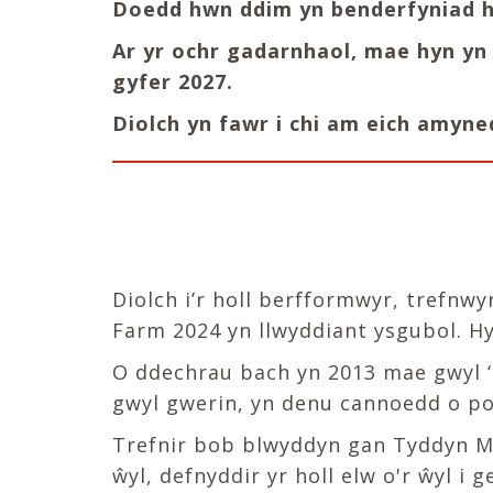
Doedd hwn ddim yn benderfyniad haw
Ar yr ochr gadarnhaol, mae hyn yn
gyfer 2027.
Diolch yn fawr i chi am eich amyne
Diolch i’r holl berfformwyr, trefn
Farm 2024 yn llwyddiant ysgubol. Hy
O ddechrau bach yn 2013 mae gwyl ‘F
gwyl gwerin, yn denu cannoedd o po
Trefnir bob blwyddyn gan Tyddyn Mô
ŵyl, defnyddir yr holl elw o'r ŵyl i 