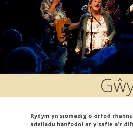
Gŵy
Rydym yn siomedig o orfod rhannu 
adeiladu hanfodol ar y safle a’r 