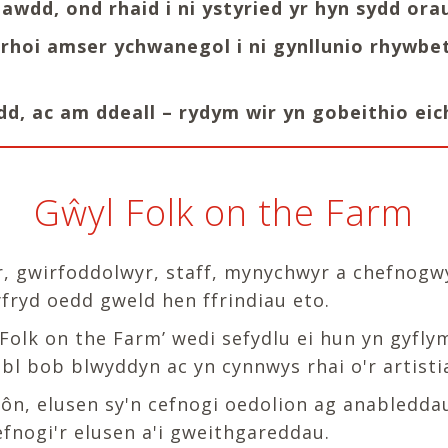
dd, ond rhaid i ni ystyried yr hyn sydd orau
 rhoi amser ychwanegol i ni gynllunio rhywbe
dd, ac am ddeall – rydym wir yn gobeithio eic
Gŵyl Folk on the Farm
wyr, gwirfoddolwyr, staff, mynychwyr a chefnog
fryd oedd gweld hen ffrindiau eto.
olk on the Farm’ wedi sefydlu ei hun yn gyfly
bl bob blwyddyn ac yn cynnwys rhai o'r artisti
n, elusen sy'n cefnogi oedolion ag anableddau
gefnogi'r elusen a'i gweithgareddau.