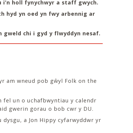
 i’n holl fynychwyr a staff gwych.
th hyd yn oed yn fwy arbennig ar
h gweld chi i gyd y flwyddyn nesaf.
wyr am wneud pob gŵyl Folk on the
m fel un o uchafbwyntiau y calendr
aid gwerin gorau o bob cwr y DU.
 dysgu, a Jon Hippy cyfarwyddwr yr