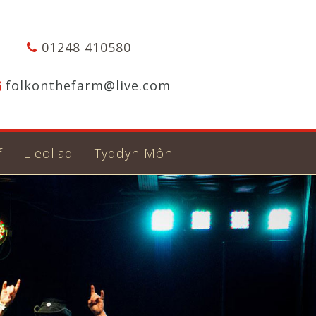
01248 410580
folkonthefarm@live.com
f
Lleoliad
Tyddyn Môn