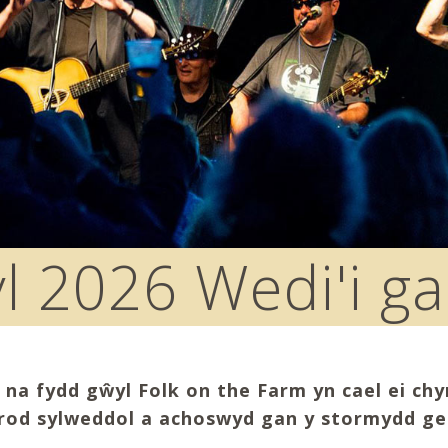
l 2026 Wedi'i ga
na fydd gŵyl Folk on the Farm yn cael ei ch
difrod sylweddol a achoswyd gan y stormydd g