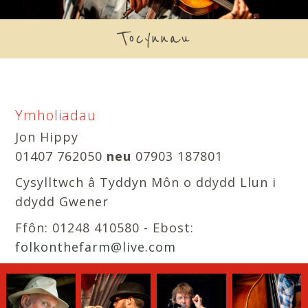
Tocynnau
Ymholiadau
Jon Hippy
01407 762050
neu
07903 187801
Cysylltwch â Tyddyn Môn o ddydd Llun i
ddydd Gwener
Ffôn: 01248 410580 - Ebost:
folkonthefarm@live.com